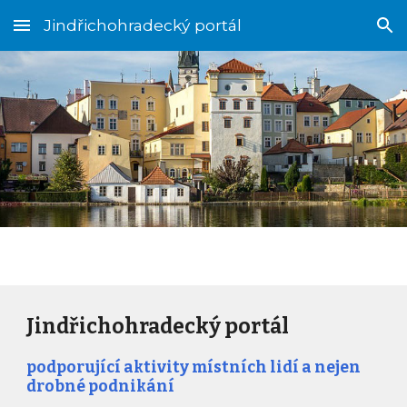
Jindřichohradecký portál
Skip to main content
Skip to navigation
Jindřichohradecký portál
podporující aktivity místních lidí a nejen
drobné podnikání