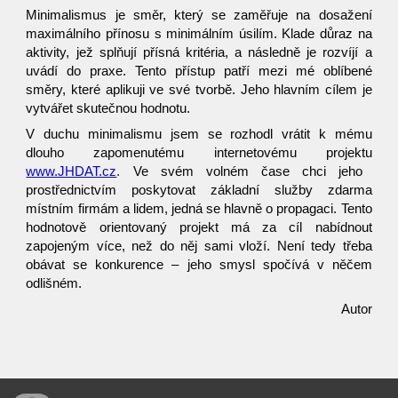
Minimalismus je směr, který se zaměřuje na dosažení
maximálního přínosu s minimálním úsilím. Klade důraz na
aktivity, jež splňují přísná kritéria, a následně je rozvíjí a
uvádí do praxe. Tento přístup patří mezi mé oblíbené
směry, které aplikuji ve své tvorbě. Jeho hlavním cílem je
vytvářet skutečnou hodnotu.
V duchu minimalismu jsem se rozhodl vrátit k mému
dlouho zapomenutému internetovému projektu
www.JHDAT.cz
.
Ve svém volném čase chci jeho
prostřednictvím poskytovat základní služby zdarma
místním firmám a lidem, jedná se hlavně o propagaci. Tento
hodnotově orientovaný projekt má za cíl nabídnout
zapojeným více, než do něj sami vloží. Není tedy třeba
obávat se konkurence – jeho smysl spočívá v něčem
odlišném.
Autor